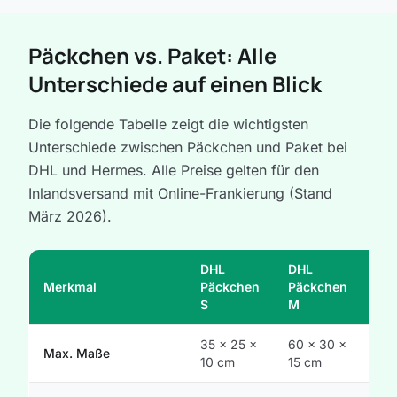
Päckchen vs. Paket: Alle
Unterschiede auf einen Blick
Die folgende Tabelle zeigt die wichtigsten
Unterschiede zwischen Päckchen und Paket bei
DHL und Hermes. Alle Preise gelten für den
Inlandsversand mit Online-Frankierung (Stand
März 2026).
DHL
DHL
Merkmal
Päckchen
Päckchen
DHL
S
M
35 x 25 x
60 x 30 x
Max. Maße
120
10 cm
15 cm