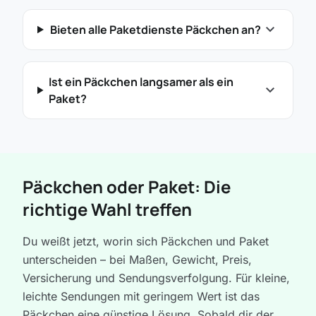
expand_more
Bieten alle Paketdienste Päckchen an?
Ist ein Päckchen langsamer als ein
expand_more
Paket?
Päckchen oder Paket: Die
richtige Wahl treffen
Du weißt jetzt, worin sich Päckchen und Paket
unterscheiden – bei Maßen, Gewicht, Preis,
Versicherung und Sendungsverfolgung. Für kleine,
leichte Sendungen mit geringem Wert ist das
Päckchen eine günstige Lösung. Sobald dir der