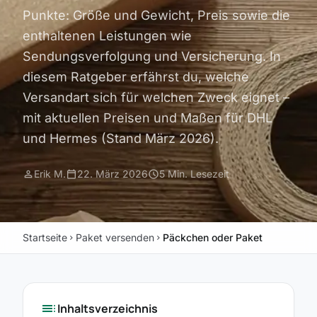
Punkte: Größe und Gewicht, Preis sowie die
enthaltenen Leistungen wie
Sendungsverfolgung und Versicherung. In
diesem Ratgeber erfährst du, welche
Versandart sich für welchen Zweck eignet –
mit aktuellen Preisen und Maßen für DHL
und Hermes (Stand März 2026).
person
calendar_today
schedule
Erik M.
22. März 2026
5 Min. Lesezeit
Startseite
Paket versenden
Päckchen oder Paket
chevron_right
chevron_right
toc
Inhaltsverzeichnis