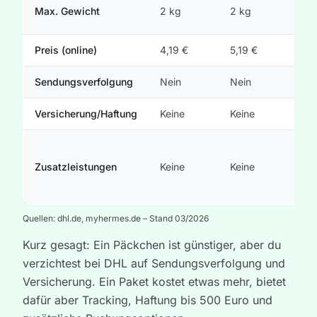
2 k
Max. Gewicht
2 kg
2 kg
mög
Preis (online)
4,19 €
5,19 €
6,1
Sendungsverfolgung
Nein
Nein
Ja
Versicherung/Haftung
Keine
Keine
Bis
Exp
Na
Zusatzleistungen
Keine
Keine
Höh
u. a
Quellen: dhl.de, myhermes.de – Stand 03/2026
Kurz gesagt: Ein Päckchen ist günstiger, aber du
verzichtest bei DHL auf Sendungsverfolgung und
Versicherung. Ein Paket kostet etwas mehr, bietet
dafür aber Tracking, Haftung bis 500 Euro und