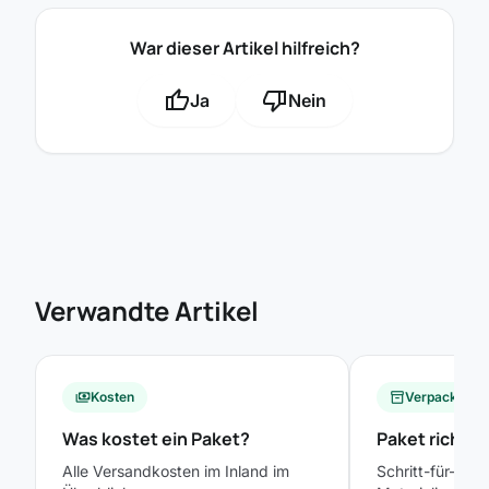
War dieser Artikel hilfreich?
thumb_up
thumb_down
Ja
Nein
Verwandte Artikel
payments
Kosten
inventory_2
Verpackung
Was kostet ein Paket?
Paket richti
Alle Versandkosten im Inland im
Schritt-für-Schr