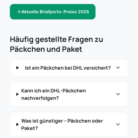
arrow_forward
Aktuelle Briefporto-Preise 2026
Häufig gestellte Fragen zu
Päckchen und Paket
expand_more
Ist ein Päckchen bei DHL versichert?
Kann ich ein DHL-Päckchen
expand_more
nachverfolgen?
Was ist günstiger – Päckchen oder
expand_more
Paket?