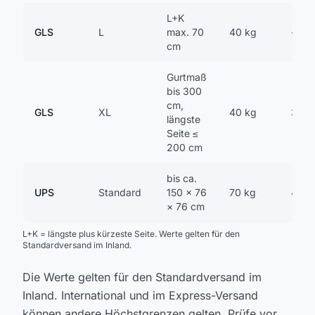
L+K
GLS
L
max. 70
40 kg
--
cm
Gurtmaß
bis 300
cm,
GLS
XL
40 kg
300 
längste
Seite ≤
200 cm
bis ca.
UPS
Standard
150 × 76
70 kg
400 
× 76 cm
L+K = längste plus kürzeste Seite. Werte gelten für den
Standardversand im Inland.
Die Werte gelten für den Standardversand im
Inland. International und im Express-Versand
können andere Höchstgrenzen gelten. Prüfe vor