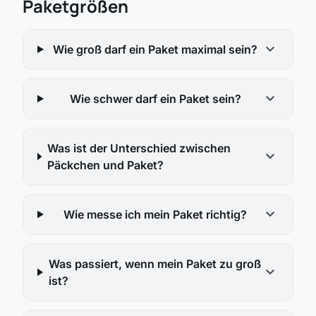
Paketgrößen
expand_more
Wie groß darf ein Paket maximal sein?
expand_more
Wie schwer darf ein Paket sein?
Was ist der Unterschied zwischen
expand_more
Päckchen und Paket?
expand_more
Wie messe ich mein Paket richtig?
Was passiert, wenn mein Paket zu groß
expand_more
ist?