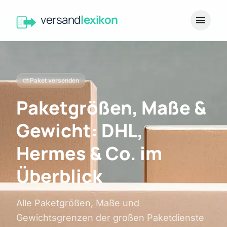
versand
lexikon
menu
straighten
Paket versenden
Paketgrößen, Maße &
Gewicht: DHL,
Hermes & Co. im
Überblick
Alle Paketgrößen, Maße und
Gewichtsgrenzen der großen Paketdienste