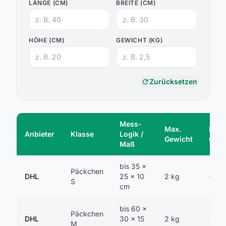
LÄNGE (CM)
BREITE (CM)
HÖHE (CM)
GEWICHT (KG)
refresh
Zurücksetzen
Mess-
Max.
Max.
Anbieter
Klasse
Logik /
Gewicht
Gur
Maß
bis 35 ×
Päckchen
DHL
25 × 10
2 kg
--
S
cm
bis 60 ×
Päckchen
DHL
30 × 15
2 kg
--
M