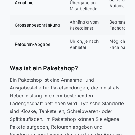
Annahme
Übergabe an
Automaten
Mitarbeitende
Abhängig vom
Begrenzt du
Grössenbeschränkung
Paketdienst
Fachgrösse
Üblich, je nach
Möglich, sof
Retouren-Abgabe
Anbieter
Fach passt
Was ist ein Paketshop?
Ein Paketshop ist eine Annahme- und
Ausgabestelle für Paketsendungen, die meist als
Nebenleistung in einem bestehenden
Ladengeschäft betrieben wird. Typische Standorte
sind Kioske, Tankstellen, Schreibwaren- oder
Spätkaufläden. Im Paketshop können Sie eigene
Pakete aufgeben, Retouren abgeben und
Sendungen empfangen, die direkt an die Adresse