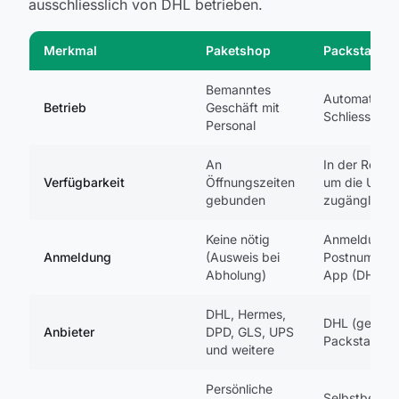
ausschliesslich von DHL betrieben.
Merkmal
Paketshop
Packstation
Bemanntes
Automatisier
Betrieb
Geschäft mit
Schliessfac
Personal
An
In der Regel
Verfügbarkeit
Öffnungszeiten
um die Uhr
gebunden
zugänglich
Keine nötig
Anmeldung m
Anmeldung
(Ausweis bei
Postnummer
Abholung)
App (DHL)
DHL, Hermes,
DHL (gelbe
Anbieter
DPD, GLS, UPS
Packstation)
und weitere
Persönliche
Selbstbedie