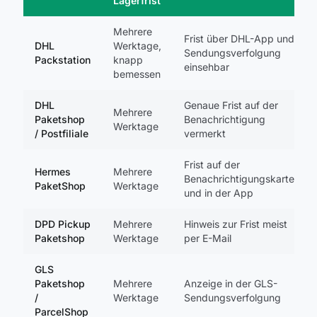
Lagerfrist
Mehrere
Frist über DHL-App und
DHL
Werktage,
Sendungsverfolgung
Packstation
knapp
einsehbar
bemessen
DHL
Genaue Frist auf der
Mehrere
Paketshop
Benachrichtigung
Werktage
/ Postfiliale
vermerkt
Frist auf der
Hermes
Mehrere
Benachrichtigungskarte
PaketShop
Werktage
und in der App
DPD Pickup
Mehrere
Hinweis zur Frist meist
Paketshop
Werktage
per E-Mail
GLS
Paketshop
Mehrere
Anzeige in der GLS-
/
Werktage
Sendungsverfolgung
ParcelShop