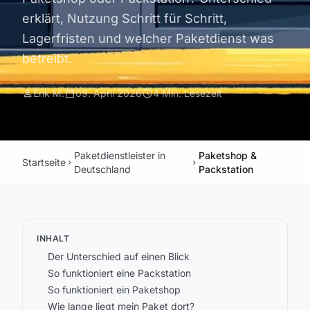
erklärt, Nutzung Schritt für Schritt,
Lagerfristen und welcher Paketdienst was
betreibt.
person
calendar_today
schedule
Erik M.
09. April 2026
4 Min. Lesezeit
Paketdienstleister in
Paketshop &
Startseite
chevron_right
chevron_right
Deutschland
Packstation
INHALT
Der Unterschied auf einen Blick
So funktioniert eine Packstation
So funktioniert ein Paketshop
Wie lange liegt mein Paket dort?