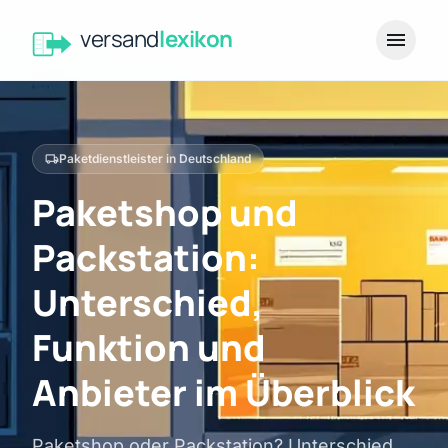
versand
lexikon
menu
local_shipping
Paketdienstleister in Deutschland
Paketshop und
Packstation:
Unterschied,
Funktion und
Anbieter im Überblick
Paketshop oder Packstation? Unterschied