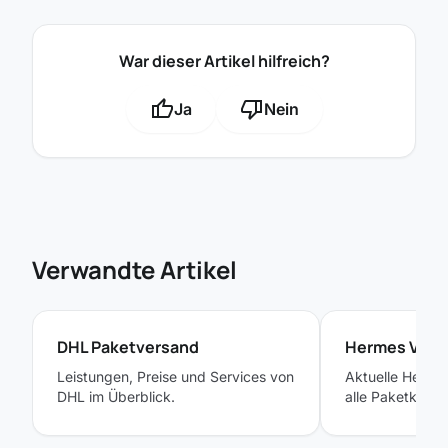
War dieser Artikel hilfreich?
thumb_up
thumb_down
Ja
Nein
Verwandte Artikel
DHL Paketversand
Hermes Vers
Leistungen, Preise und Services von
Aktuelle Herme
DHL im Überblick.
alle Paketklass