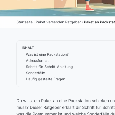
Startseite
Paket versenden Ratgeber
Paket an Packstat
chevron_right
chevron_right
INHALT
Was ist eine Packstation?
Adressformat
Schritt-für-Schritt-Anleitung
Sonderfälle
Häufig gestellte Fragen
Du willst ein Paket an eine Packstation schicken un
muss? Dieser Ratgeber erklärt dir Schritt für Schrit
was die Postnummer ist und welche Sonderfälle d