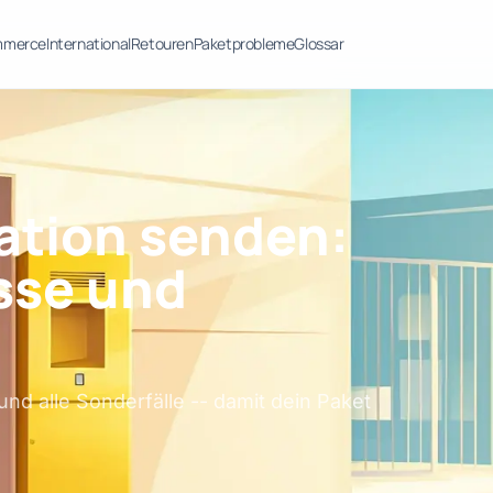
mmerce
International
Retouren
Paketprobleme
Glossar
ation senden:
sse und
nd alle Sonderfälle -- damit dein Paket