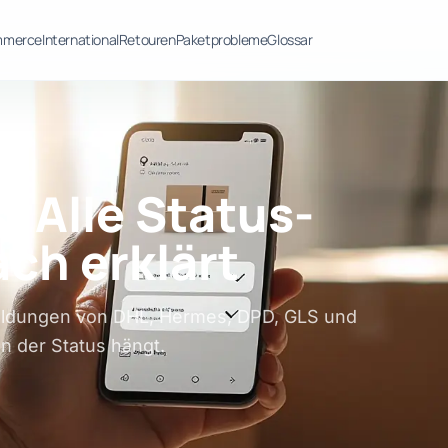
mmerce
International
Retouren
Paketprobleme
Glossar
 Alle Status-
ch erklärt
eldungen von DHL, Hermes, DPD, GLS und
n der Status hängt.