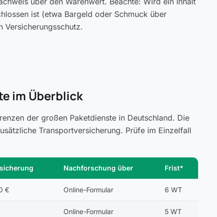
Nachweis über den Warenwert. Beachte: Wird ein Inhalt
chlossen ist (etwa Bargeld oder Schmuck über
n Versicherungsschutz.
e im Überblick
renzen der großen Paketdienste in Deutschland. Die
ätzliche Transportversicherung. Prüfe im Einzelfall
sicherung
Nachforschung über
Frist*
0 €
Online-Formular
6 WT
Online-Formular
5 WT