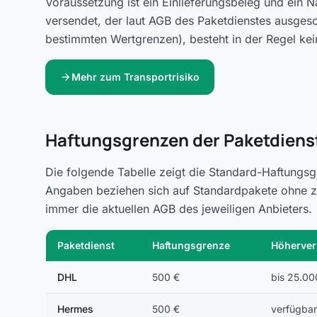
Voraussetzung ist ein Einlieferungsbeleg und ein 
versendet, der laut AGB des Paketdienstes ausges
bestimmten Wertgrenzen), besteht in der Regel kei
arrow_forward
Mehr zum Transportrisiko
Haftungsgrenzen der Paketdienst
Die folgende Tabelle zeigt die Standard-Haftungsg
Angaben beziehen sich auf Standardpakete ohne zus
immer die aktuellen AGB des jeweiligen Anbieters.
Paketdienst
Haftungsgrenze
Höherver
DHL
500 €
bis 25.00
Hermes
500 €
verfügbar