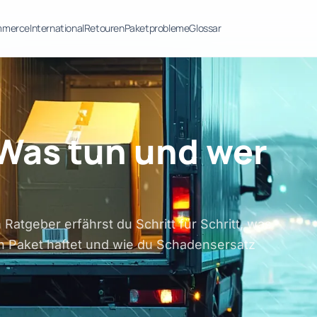
mmerce
International
Retouren
Paketprobleme
Glossar
 Was tun und wer
atgeber erfährst du Schritt für Schritt, was
en Paket haftet und wie du Schadensersatz