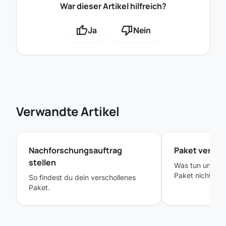
War dieser Artikel hilfreich?
thumb_up
thumb_down
Ja
Nein
Verwandte Artikel
Nachforschungsauftrag
Paket verlor
stellen
Was tun und wer
Paket nicht an
So findest du dein verschollenes
Paket.