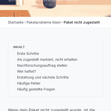
person
calendar_today
schedule
Startseite
Paketprobleme lösen
Paket nicht zugestellt
chevron_right
chevron_right
INHALT
Erste Schritte
Als zugestellt markiert, nicht erhalten
Nachforschungsauftrag stellen
Wer haftet?
Erstattung und nächste Schritte
Häufige Fehler
Häufig gestellte Fragen
Wenn dein Paket nicht zugestellt wurde, ist die