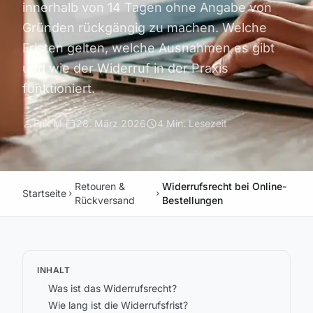
innerhalb von 14 Tagen ohne Angabe von
Gründen rückgängig zu machen. Welche
Fristen gelten, welche Ausnahmen es gibt
und wie der Widerruf in der Praxis
funktioniert.
person
calendar_today
schedule
Erik M.
28. März 2026
4 Min. Lesezeit
Retouren &
Widerrufsrecht bei Online-
Startseite
chevron_right
chevron_right
Rückversand
Bestellungen
INHALT
Was ist das Widerrufsrecht?
Wie lang ist die Widerrufsfrist?