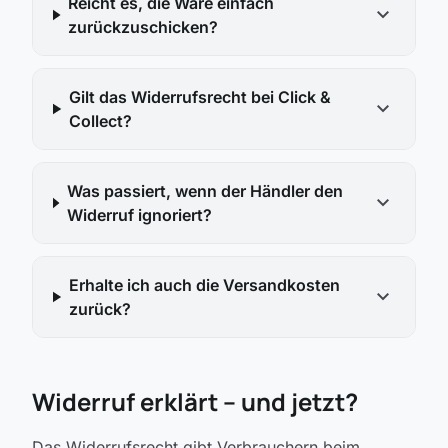
Reicht es, die Ware einfach
expand_more
zurückzuschicken?
Gilt das Widerrufsrecht bei Click &
expand_more
Collect?
Was passiert, wenn der Händler den
expand_more
Widerruf ignoriert?
Erhalte ich auch die Versandkosten
expand_more
zurück?
Widerruf erklärt – und jetzt?
Das Widerrufsrecht gibt Verbrauchern beim