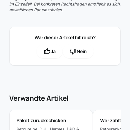
im Einzelfall. Bei konkreten Rechtsfragen empfiehlt es sich,
anwaltlichen Rat einzuholen.
War dieser Artikel hilfreich?
thumb_up
thumb_down
Ja
Nein
Verwandte Artikel
Paket zurückschicken
Wer zahlt di
Retoure bei DHL, Hermes, DPD &
Retourenkosten