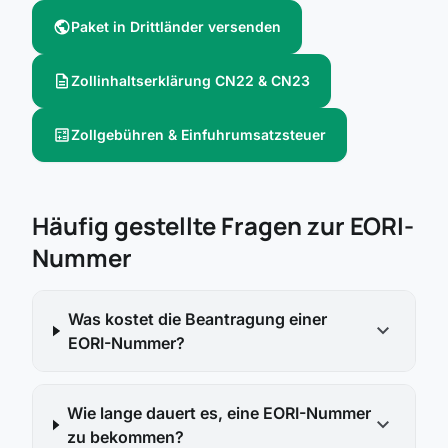
public
Paket in Drittländer versenden
description
Zollinhaltserklärung CN22 & CN23
calculate
Zollgebühren & Einfuhrumsatzsteuer
Häufig gestellte Fragen zur EORI-
Nummer
Was kostet die Beantragung einer
expand_more
EORI-Nummer?
Wie lange dauert es, eine EORI-Nummer
expand_more
zu bekommen?