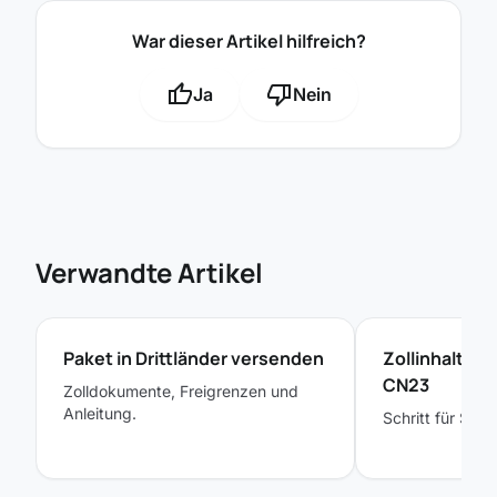
War dieser Artikel hilfreich?
thumb_up
thumb_down
Ja
Nein
Verwandte Artikel
Paket in Drittländer versenden
Zollinhaltse
CN23
Zolldokumente, Freigrenzen und
Anleitung.
Schritt für Schri