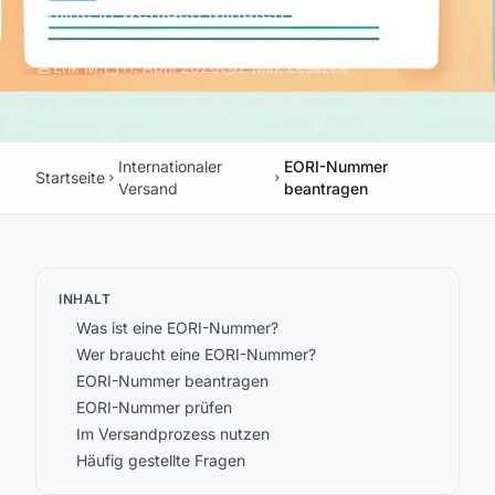
online in wenigen Minuten gestellt wird.
person
calendar_today
schedule
Erik M.
11. April 2026
2 Min. Lesezeit
Internationaler
EORI-Nummer
Startseite
chevron_right
chevron_right
Versand
beantragen
INHALT
Was ist eine EORI-Nummer?
Wer braucht eine EORI-Nummer?
EORI-Nummer beantragen
EORI-Nummer prüfen
Im Versandprozess nutzen
Häufig gestellte Fragen