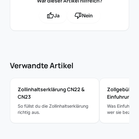
War dieser Artikel hilfreich?
thumb_up
thumb_down
Ja
Nein
Verwandte Artikel
Zollinhaltserklärung CN22 &
Zollgebühren
CN23
Einfuhrumsa
So füllst du die Zollinhaltserklärung
Was Einfuhrabg
richtig aus.
wer sie bezahlt.