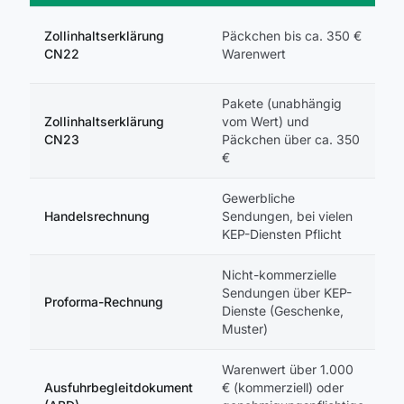
D
Zollinhaltserklärung
Päckchen bis ca. 350 €
P
CN22
Warenwert
P
Pakete (unabhängig
D
Zollinhaltserklärung
vom Wert) und
P
CN23
Päckchen über ca. 350
P
€
Gewerbliche
U
Handelsrechnung
Sendungen, bei vielen
F
KEP-Diensten Pflicht
E
Nicht-kommerzielle
U
Sendungen über KEP-
Proforma-Rechnung
F
Dienste (Geschenke,
E
Muster)
Warenwert über 1.000
Ausfuhrbegleitdokument
€ (kommerziell) oder
Al